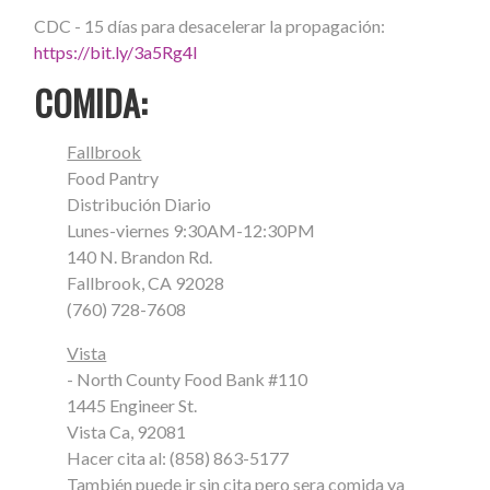
CDC - 15 días para desacelerar la propagación:
https://bit.ly/3a5Rg4l
COMIDA:
Fallbrook
Food Pantry
Distribución Diario
Lunes-viernes 9:30AM-12:30PM
140 N. Brandon Rd.
Fallbrook, CA 92028
(760) 728-7608
Vista
- North County Food Bank #110
1445 Engineer St.
Vista Ca, 92081
Hacer cita al: (858) 863-5177
También puede ir sin cita pero sera comida ya