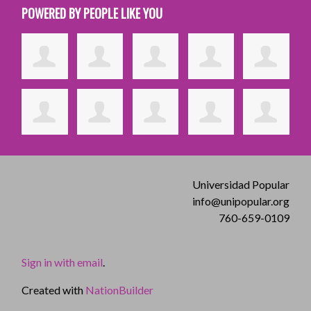
POWERED BY PEOPLE LIKE YOU
Universidad Popular
info@unipopular.org
760-659-0109
Sign in with email
.
Created with
NationBuilder