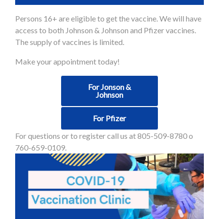
Persons 16+ are eligible to get the vaccine.
We will have
access to both Johnson & Johnson and Pfizer vaccines.
The supply of vaccines is limited.
Make your appointment today!
For Jonson &
Johnson
For Pfizer
For questions or to register call us at 805-509-8780 o
760-659-0109.