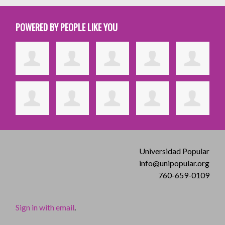
POWERED BY PEOPLE LIKE YOU
Universidad Popular
info@unipopular.org
760-659-0109
Sign in with email
.