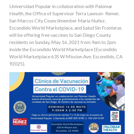
Universidad Popular in collaboration with Palomar
Health, the Office of Supervisor Terra Lawson- Remer,
San Marcos City Councilmember Maria Nuñez,
Escondido World Marketplace, and Salud Sin Fronteras
will be offering free vaccines to San Diego County
residents on Sunday, May 16, 2021 from 9am to 2pm
inside the Escondido World Marketplace
(Escondido
World Marketplace 635 W Mission Ave. Escondido, CA
92025).